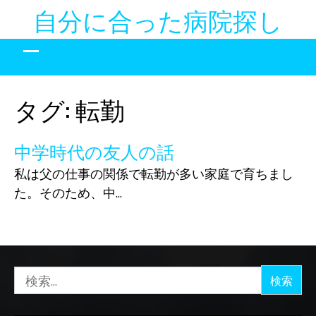
Skip
自分に合った病院探し
to
content
タグ:
転勤
中学時代の友人の話
私は父の仕事の関係で転勤が多い家庭で育ちまし
た。そのため、中…
検
索: